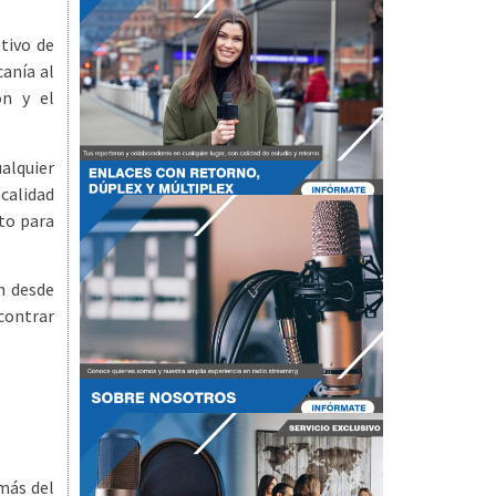
tivo de
anía al
ón y el
alquier
calidad
to para
n desde
contrar
más del