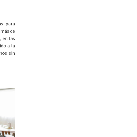
as para
demás de
, en las
do a la
mos sin