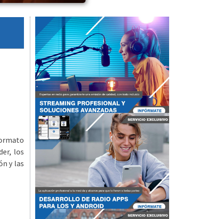
formato
er, los
ón y las