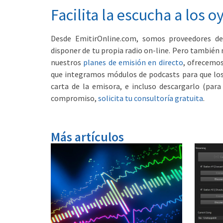
Facilita la escucha a los 
Desde EmitirOnline.com, somos proveedores de 
disponer de tu propia radio on-line. Pero también
nuestros
planes de emisión en directo
, ofrecemo
que integramos módulos de podcasts para que los
carta de la emisora, e incluso descargarlo (par
compromiso,
solicita tu consultoría gratuita
.
Más artículos