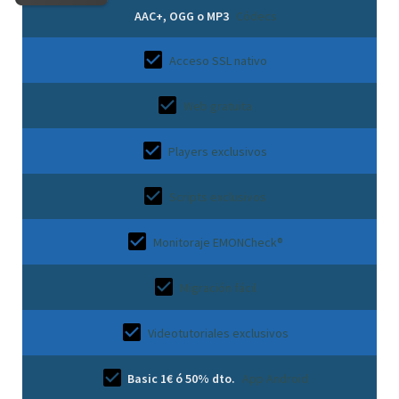
AAC+, OGG o MP3
Códecs
Acceso SSL nativo
Web gratuita
Players exclusivos
Scripts exclusivos
Monitoraje EMONCheck®
Migración fácil
Videotutoriales exclusivos
Basic 1€ ó 50% dto.
App Android