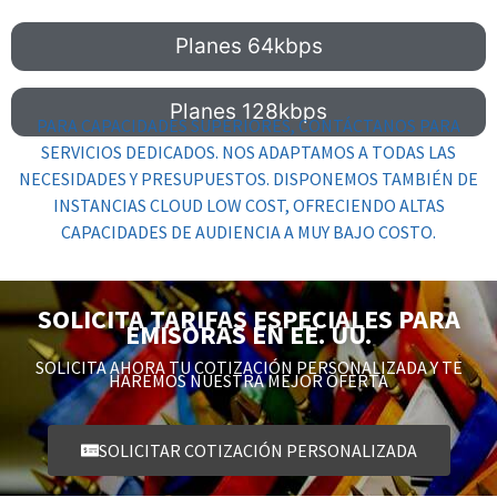
Planes 64kbps
Planes 128kbps
PARA CAPACIDADES SUPERIORES, CONTÁCTANOS PARA
SERVICIOS DEDICADOS. NOS ADAPTAMOS A TODAS LAS
NECESIDADES Y PRESUPUESTOS. DISPONEMOS TAMBIÉN DE
INSTANCIAS CLOUD LOW COST
, OFRECIENDO ALTAS
CAPACIDADES DE AUDIENCIA A MUY BAJO COSTO.
SOLICITA TARIFAS ESPECIALES PARA
EMISORAS EN EE. UU.
SOLICITA AHORA TU COTIZACIÓN PERSONALIZADA Y TE
HAREMOS NUESTRA MEJOR OFERTA
SOLICITAR COTIZACIÓN PERSONALIZADA