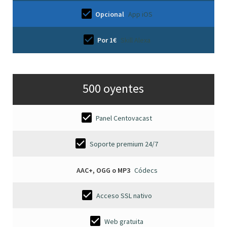
Opcional
App iOS
Por 1€
Skill Alexa
500 oyentes
Panel Centovacast
Soporte premium 24/7
AAC+, OGG o MP3
Códecs
Acceso SSL nativo
Web gratuita