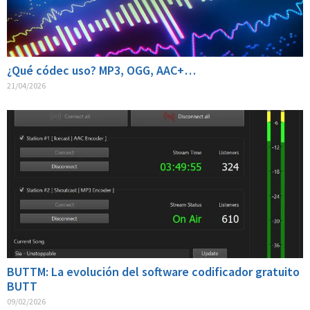
¿Qué códec uso? MP3, OGG, AAC+…
21/04/2026
BUTTM: La evolución del software codificador gratuito
BUTT
09/02/2026