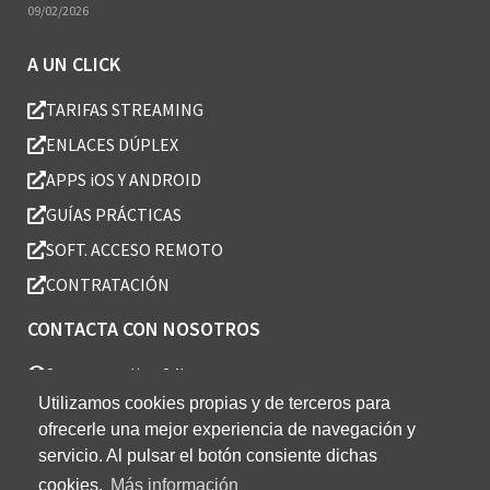
09/02/2026
A UN CLICK
TARIFAS STREAMING
ENLACES DÚPLEX
APPS iOS Y ANDROID
GUÍAS PRÁCTICAS
SOFT. ACCESO REMOTO
CONTRATACIÓN
CONTACTA CON NOSOTROS
Soporte online 24h
Utilizamos cookies propias y de terceros para
Teléfono: (+34) 943 000 090
ofrecerle una mejor experiencia de navegación y
Nota: Los precios de esta Web no incluyen IVA y son exclusivos para venta online y nuevos
servicio. Al pulsar el botón consiente dichas
clientes.
cookies.
Más información